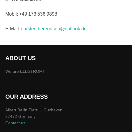
Mobil: +49 173 536 9898
E-Mail:
carsten.berendsen@outlook.de
ABOUT US
We are ELBSTROM!
OUR ADDRESS
Albert Ballin Platz 1, Cuxhaven
27472 Germany
Contact us